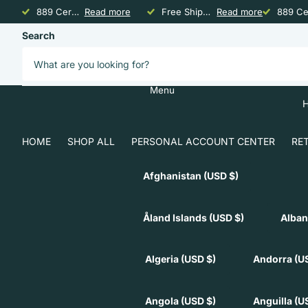
889 Certified for US Federal Acquisitions
Read more
Free Shipping above $24.95 Continental U.S.
Read more
889 Cer
Search
AlchePharma
Menu
HOME
SHOP ALL
PERSONAL ACCOUNT CENTER
RE
Afghanistan
(USD $)
Åland Islands
(USD $)
Alban
Algeria
(USD $)
Andorra
(U
Angola
(USD $)
Anguilla
(U