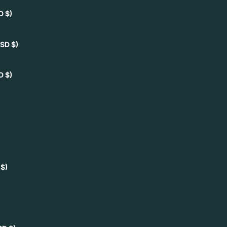
D $)
SD $)
D $)
 $)