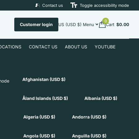
Contact us
Toggle accessibility mode
0
Customer login
US (USD $)
Menu
Cart
$0.00
LOCATIONS
CONTACT US
ABOUT US
YOUTUBE
Afghanistan
(USD $)
 mode
Åland Islands
(USD $)
Albania
(USD $)
Algeria
(USD $)
Andorra
(USD $)
Angola
(USD $)
Anguilla
(USD $)