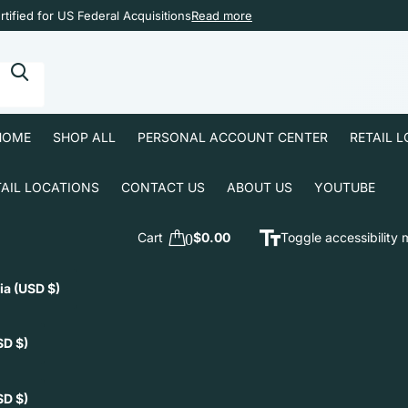
tified for US Federal Acquisitions
Read more
HOME
SHOP ALL
PERSONAL ACCOUNT CENTER
RETAIL 
TAIL LOCATIONS
CONTACT US
ABOUT US
YOUTUBE
Cart
0
$0.00
Toggle accessibility
ia
(USD $)
SD $)
SD $)