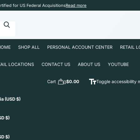
tified for US Federal Acquisitions
Read more
HOME
SHOP ALL
PERSONAL ACCOUNT CENTER
RETAIL 
TAIL LOCATIONS
CONTACT US
ABOUT US
YOUTUBE
Cart
0
$0.00
Toggle accessibility
ia
(USD $)
SD $)
SD $)