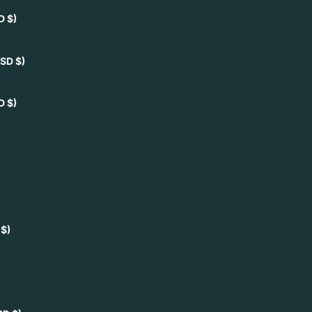
D $)
SD $)
D $)
 $)