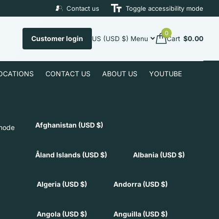
Contact us
Toggle accessibility mode
0
Customer login
US (USD $)
Menu
Cart
$0.00
LOCATIONS
CONTACT US
ABOUT US
YOUTUBE
Afghanistan
(USD $)
 mode
Åland Islands
(USD $)
Albania
(USD $)
Algeria
(USD $)
Andorra
(USD $)
Angola
(USD $)
Anguilla
(USD $)