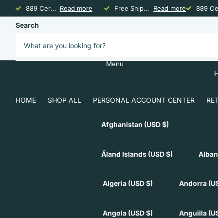
889 Certified for US Federal Acquisitions
Read more
Free Shipping above $24.95 Continental U.S.
Read more
889 Cer
Search
AlchePharma
Menu
HOME
SHOP ALL
PERSONAL ACCOUNT CENTER
RE
Afghanistan
(USD $)
Åland Islands
(USD $)
Alban
Algeria
(USD $)
Andorra
(U
Angola
(USD $)
Anguilla
(U